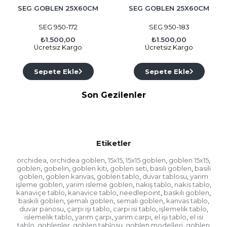
SEG GOBLEN 25X60CM
SEG GOBLEN 25X60CM
SEG 950-172
SEG 950-183
₺1.500,00
₺1.500,00
Ücretsiz Kargo
Ücretsiz Kargo
Sepete Ekle
Sepete Ekle
Son Gezilenler
Etiketler
orchidea
orchidea goblen
15x15
15x15 goblen
goblen 15x15
,
,
,
,
,
goblen
gobelin
goblen kiti
goblen seti
basılı goblen
basili
,
,
,
,
,
goblen
goblen kanvas
goblen tablo
duvar tablosu
yarım
,
,
,
,
işleme goblen
yarim isleme goblen
nakış tablo
nakis tablo
,
,
,
,
kanaviçe tablo
kanavice tablo
needlepoint
baskılı goblen
,
,
,
,
baskili goblen
şemalı goblen
semali goblen
kanvas tablo
,
,
,
,
duvar panosu
çarpı işi tablo
carpi isi tablo
işlemelik tablo
,
,
,
,
islemelik tablo
yarım çarpı
yarim carpi
el işi tablo
el isi
,
,
,
,
tablo
goblenler
goblen tablosu
goblen modelleri
goblen
,
,
,
,