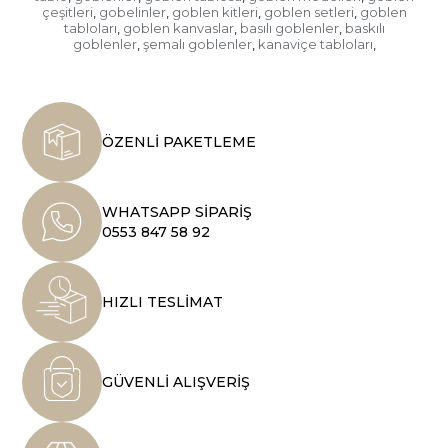
çeşitleri
gobelinler
goblen kitleri
goblen setleri
goblen
,
,
,
,
tabloları
goblen kanvaslar
basılı goblenler
baskılı
,
,
,
goblenler
şemalı goblenler
kanaviçe tabloları
,
,
,
ÖZENLİ PAKETLEME
WHATSAPP SİPARİŞ
0553 847 58 92
HIZLI TESLİMAT
GÜVENLİ ALIŞVERİŞ