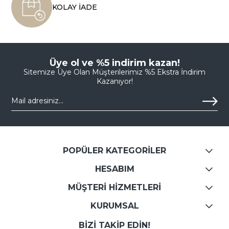
KOLAY İADE
Üye ol ve %5 indirim kazan!
Sitemize Üye Olan Müşterilerimiz %5 Ekstra İndirim
Kazanıyor!
POPÜLER KATEGORİLER
HESABIM
MÜŞTERİ HİZMETLERİ
KURUMSAL
BİZİ TAKİP EDİN!