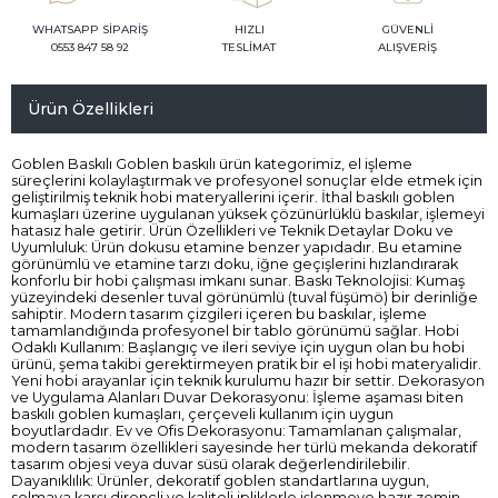
WHATSAPP SİPARİŞ
HIZLI
GÜVENLİ
0553 847 58 92
TESLİMAT
ALIŞVERİŞ
Ürün Özellikleri
Goblen Baskılı Goblen baskılı ürün kategorimiz, el işleme
süreçlerini kolaylaştırmak ve profesyonel sonuçlar elde etmek için
geliştirilmiş teknik hobi materyallerini içerir. İthal baskılı goblen
kumaşları üzerine uygulanan yüksek çözünürlüklü baskılar, işlemeyi
hatasız hale getirir. Ürün Özellikleri ve Teknik Detaylar Doku ve
Uyumluluk: Ürün dokusu etamine benzer yapıdadır. Bu etamine
görünümlü ve etamine tarzı doku, iğne geçişlerini hızlandırarak
konforlu bir hobi çalışması imkanı sunar. Baskı Teknolojisi: Kumaş
yüzeyindeki desenler tuval görünümlü (tuval füşümö) bir derinliğe
sahiptir. Modern tasarım çizgileri içeren bu baskılar, işleme
tamamlandığında profesyonel bir tablo görünümü sağlar. Hobi
Odaklı Kullanım: Başlangıç ve ileri seviye için uygun olan bu hobi
ürünü, şema takibi gerektirmeyen pratik bir el işi hobi materyalidir.
Yeni hobi arayanlar için teknik kurulumu hazır bir settir. Dekorasyon
ve Uygulama Alanları Duvar Dekorasyonu: İşleme aşaması biten
baskılı goblen kumaşları, çerçeveli kullanım için uygun
boyutlardadır. Ev ve Ofis Dekorasyonu: Tamamlanan çalışmalar,
modern tasarım özellikleri sayesinde her türlü mekanda dekoratif
tasarım objesi veya duvar süsü olarak değerlendirilebilir.
Dayanıklılık: Ürünler, dekoratif goblen standartlarına uygun,
solmaya karşı dirençli ve kaliteli ipliklerle işlenmeye hazır zemin