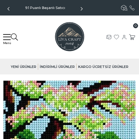
9.1 Puanlı Başarılı Satıcı
Kargo Sadece 99TL - Kapıda
Ödeme Seçeneği
0
YENİ ÜRÜNLER
İNDİRİMLİ ÜRÜNLER
KARGO ÜCRETSİZ ÜRÜNLER