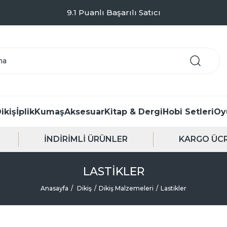
9.1 Puanlı Başarılı Satıcı
ikiş
İplik
Kumaş
Aksesuar
Kitap & Dergi
Hobi Setleri
Oy
İNDİRİMLİ ÜRÜNLER
KARGO ÜCR
LASTIKLER
Anasayfa
Dikiş
Dikiş Malzemeleri
Lastikler