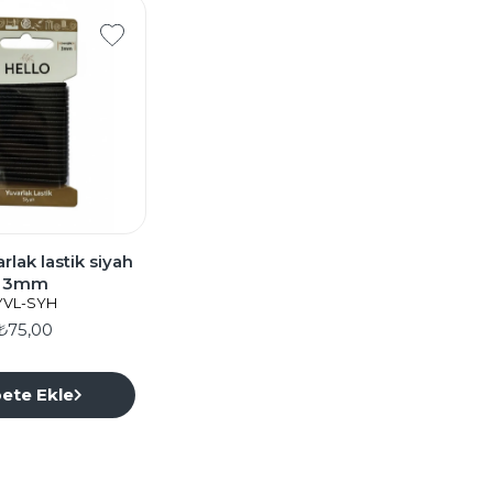
rlak lastik siyah
3mm
YVL-SYH
₺75,00
ete Ekle