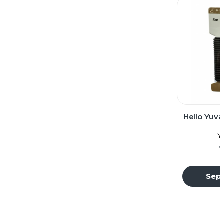
Yüksükler
İğnedanlıklar
Hello Yuva
Sep