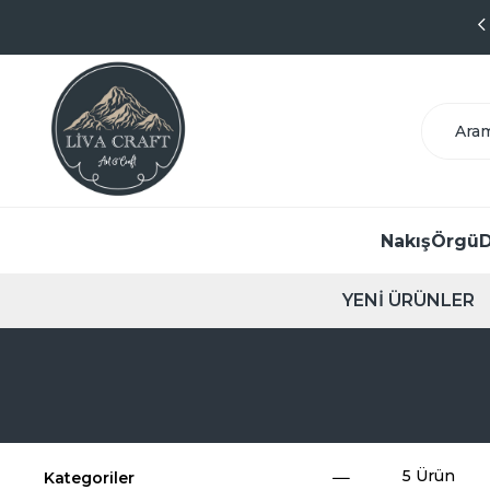
Kolay İade & Değişim
Nakış
Örgü
D
YENİ ÜRÜNLER
5 Ürün
Kategoriler