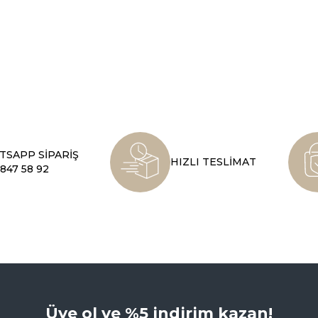
SAPP SİPARİŞ
HIZLI TESLİMAT
847 58 92
Üye ol ve %5 indirim kazan!