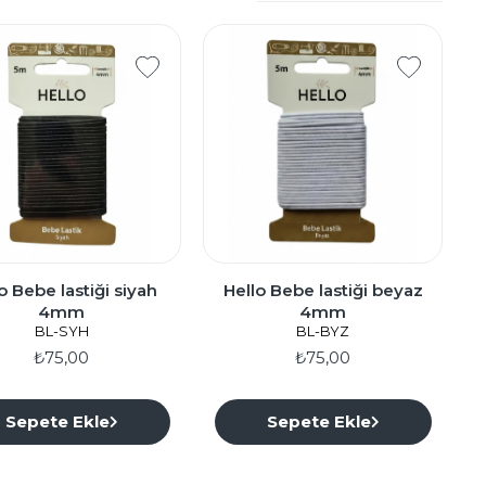
o Bebe lastiği siyah
Hello Bebe lastiği beyaz
4mm
4mm
BL-SYH
BL-BYZ
₺75,00
₺75,00
Sepete Ekle
Sepete Ekle