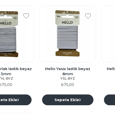
k lastik beyaz
Hello Yassı lastik beyaz
Hell
3mm
8mm
YVL-BYZ
YSL-BYZ
₺75,00
₺75,00
ete Ekle
Sepete Ekle