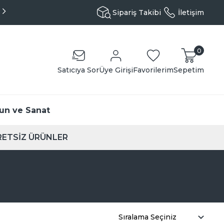
Kargo Sadece 99TL - Kapıda Ödeme Seçeneği
Sipariş Takibi
İletişim
0
Satıcıya Sor
Üye Girişi
Favorilerim
Sepetim
un ve Sanat
ETSİZ ÜRÜNLER