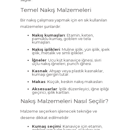
Temel Nakış Malzemeleri
Bir nakış çalışması yapmak için en sık kullanılan
malzemeler şunlardır:
Nakış kumaşları
: Etamin, keten,
pamuklu kumaş, goblen ve tela
kumaşları.
Nakış iplikleri
: Muline iplik, yün iplik, ipek
iplik, metalik ve simli iplikler.
İğneler
: Ucu küt kanaviçe iğnesi, sivri
uçlu nakış iğneleri, punch iğnesi.
Kasnak
: Ahşap veya plastik kasnaklar,
kumaşı gergin tutar.
Makas
: Küçük, keskin nakış makasları.
Aksesuarlar
: İplik düzenleyici, iğne ipliği
geçirici, iplik kartları.
Nakış Malzemeleri Nasıl Seçilir?
Malzeme seçerken işlenecek tekniğe ve
desene dikkat edilmelidir:
Kumaş seçimi
: Kanaviçe için etamin,
goblen için kalın kanvas, el nakışı için