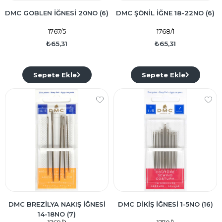
DMC GOBLEN İĞNESİ 20NO (6)
DMC ŞÖNİL İĞNE 18-22NO (6)
1767/5
1768/1
₺65,31
₺65,31
Sepete Ekle
Sepete Ekle
DMC BREZİLYA NAKIŞ İĞNESİ
DMC DİKİŞ İĞNESİ 1-5NO (16)
14-18NO (7)