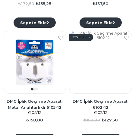
₺172,50
₺155,25
₺137,50
Sepete Ekle
Sepete Ekle
%15
İndirim
DMC İplik Geçirme Aparatı
DMC İplik Geçirme Aparatı
Metal Anahtarlıklı 6105-12
6102-12
6105/12
6102/12
₺150,00
₺150,00
₺127,50