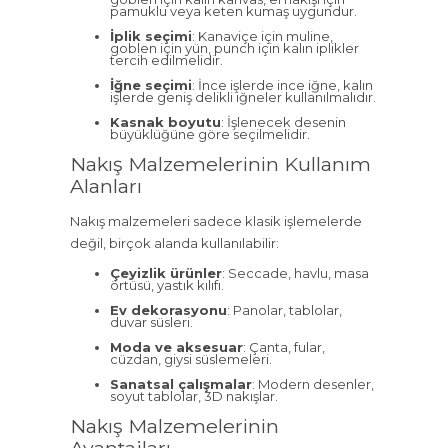
pamuklu veya keten kumaş uygundur.
İplik seçimi
: Kanaviçe için muline,
goblen için yün, punch için kalın iplikler
tercih edilmelidir.
İğne seçimi
: İnce işlerde ince iğne, kalın
işlerde geniş delikli iğneler kullanılmalıdır.
Kasnak boyutu
: İşlenecek desenin
büyüklüğüne göre seçilmelidir.
Nakış Malzemelerinin Kullanım
Alanları
Nakış malzemeleri sadece klasik işlemelerde
değil, birçok alanda kullanılabilir:
Çeyizlik ürünler
: Seccade, havlu, masa
örtüsü, yastık kılıfı.
Ev dekorasyonu
: Panolar, tablolar,
duvar süsleri.
Moda ve aksesuar
: Çanta, fular,
cüzdan, giysi süslemeleri.
Sanatsal çalışmalar
: Modern desenler,
soyut tablolar, 3D nakışlar.
Nakış Malzemelerinin