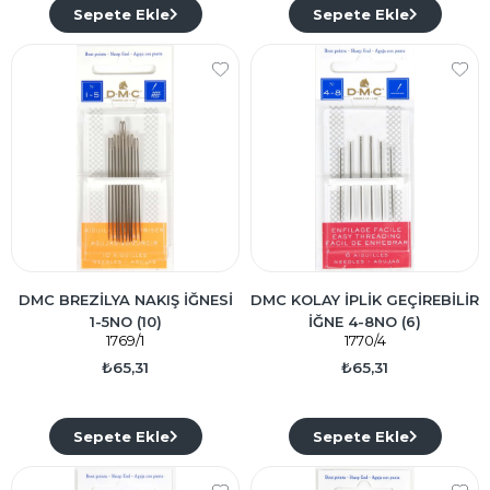
Sepete Ekle
Sepete Ekle
DMC BREZİLYA NAKIŞ İĞNESİ
DMC KOLAY İPLİK GEÇİREBİLİR
1-5NO (10)
İĞNE 4-8NO (6)
1769/1
1770/4
₺65,31
₺65,31
Sepete Ekle
Sepete Ekle