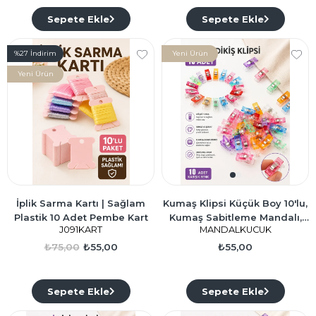
Sepete Ekle
Sepete Ekle
%27
İndirim
Yeni Ürün
Yeni Ürün
İplik Sarma Kartı | Sağlam
Kumaş Klipsi Küçük Boy 10'lu,
Plastik 10 Adet Pembe Kart
Kumaş Sabitleme Mandalı,
J091KART
MANDALKUCUK
Patchwork Klipsi
₺75,00
₺55,00
₺55,00
Sepete Ekle
Sepete Ekle