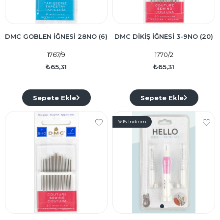
DMC GOBLEN İĞNESİ 28NO (6)
DMC DİKİŞ İĞNESİ 3-9NO (20)
1767/9
1770/2
₺65,31
₺65,31
Sepete Ekle
Sepete Ekle
%15
İndirim