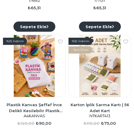
1769/2
1770/1
₺65,31
₺65,31
Sepete Ekle
Sepete Ekle
%25
İndirim
%32
İndirim
Yeni Ürün
Plastik Kanvas Şeffaf İnce
Karton İplik Sarma Kartı | 56
Delikli Kesilebilir Plastik
Adet Kart
A4KANVAS
NTKART413
Etamin 16ct
₺120,00
₺90,00
₺110,00
₺75,00