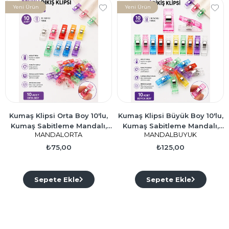
Yeni Ürün
Yeni Ürün
Kumaş Klipsi Orta Boy 10'lu,
Kumaş Klipsi Büyük Boy 10'lu,
Kumaş Sabitleme Mandalı,
Kumaş Sabitleme Mandalı,
MANDALORTA
MANDALBUYUK
Patchwork Klipsi
Patchwork Klipsi
₺75,00
₺125,00
Sepete Ekle
Sepete Ekle