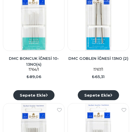
DMC BONCUK İĞNESİ 10-
DMC GOBLEN İĞNESİ 13NO (2)
13NO(4)
1764/1
1767/1
₺89,06
₺65,31
Sepete Ekle
Sepete Ekle