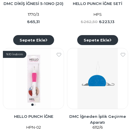
DMC DİKİŞ İĞNESİ 5-10NO (20)
HELLO PUNCH İĞNE SETİ
1770/3
HPS
₺65,31
₺262,50
₺223,13
Sepete Ekle
Sepete Ekle
%10
İndirim
HELLO PUNCH İĞNE
DMC İğneden İplik Geçirme
Aparatı
HPN-02
6112/6