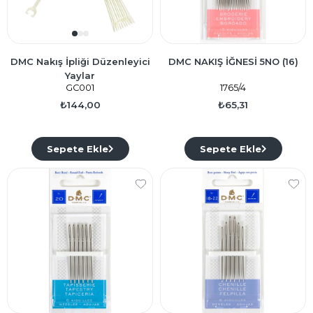
DMC Nakış İpliği Düzenleyici
DMC NAKIŞ İĞNESİ 5NO (16)
Yaylar
GC001
1765/4
₺144,00
₺65,31
Sepete Ekle
Sepete Ekle