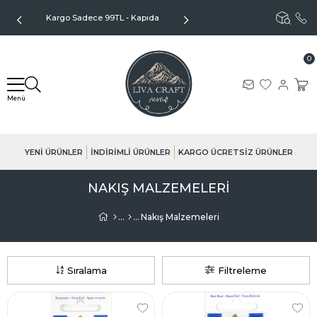
Kargo Sadece 99TL - Kapıda
Aynı Gün Kargo - Özenli Paketlem
Ödeme Seçeneği
0
YENİ ÜRÜNLER
İNDİRİMLİ ÜRÜNLER
KARGO ÜCRETSİZ ÜRÜNLER
NAKIŞ MALZEMELERI
Nakış Malzemeleri
Sıralama
Filtreleme