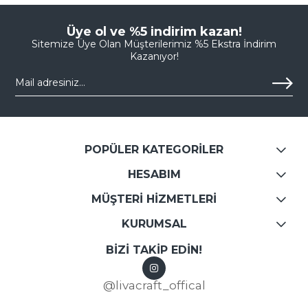
Üye ol ve %5 indirim kazan!
Sitemize Üye Olan Müşterilerimiz %5 Ekstra İndirim
Kazanıyor!
POPÜLER KATEGORİLER
HESABIM
MÜŞTERİ HİZMETLERİ
KURUMSAL
BİZİ TAKİP EDİN!
@livacraft_offical