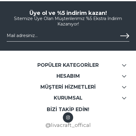
Üye ol ve %5 indirim kazan!
Sitemize Üye Olan Müşterilerimiz %5 Ekstra İndirim
Kazanıyor!
POPÜLER KATEGORİLER
HESABIM
MÜŞTERİ HİZMETLERİ
KURUMSAL
BİZİ TAKİP EDİN!
@livacraft_offical