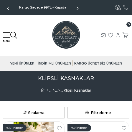
Kargo Sadece 99TL - Kapıda
Aynı Gün Kargo - Özenli Paketlem
Ödeme Seçeneği
0
YENİ ÜRÜNLER
İNDİRİMLİ ÜRÜNLER
KARGO ÜCRETSİZ ÜRÜNLER
KLIPSLI KASNAKLAR
Klipsli Kasnaklar
Sıralama
Filtreleme
%12
İndirim
%9
İndirim