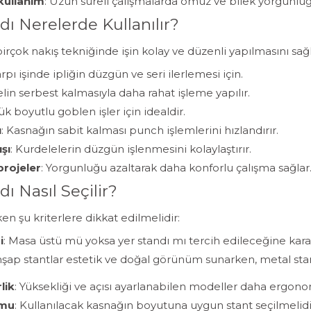
kullanım
: Uzun süreli çalışmalarda omuz ve bilek yorgunluğ
ı Nerelerde Kullanılır?
birçok nakış tekniğinde işin kolay ve düzenli yapılmasını sağl
arpı işinde ipliğin düzgün ve seri ilerlemesi için.
i elin serbest kalmasıyla daha rahat işleme yapılır.
ük boyutlu goblen işler için idealdir.
ı
: Kasnağın sabit kalması punch işlemlerini hızlandırır.
şı
: Kurdelelerin düzgün işlenmesini kolaylaştırır.
projeler
: Yorgunluğu azaltarak daha konforlu çalışma sağlar
ı Nasıl Seçilir?
en şu kriterlere dikkat edilmelidir:
i
: Masa üstü mü yoksa yer standı mı tercih edileceğine karar
hşap stantlar estetik ve doğal görünüm sunarken, metal sta
lik
: Yüksekliği ve açısı ayarlanabilen modeller daha ergonom
umu
: Kullanılacak kasnağın boyutuna uygun stant seçilmelidi