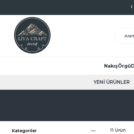
9.1 Puanlı Başarılı Satıcı
Nakış
Örgü
D
YENİ ÜRÜNLER
11 Ürün
Kategoriler