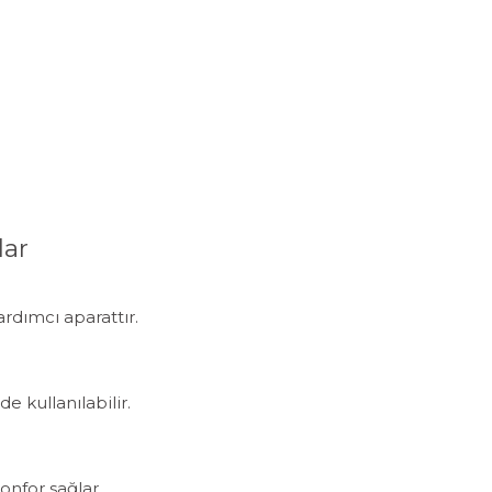
lar
rdımcı aparattır.
e kullanılabilir.
onfor sağlar.