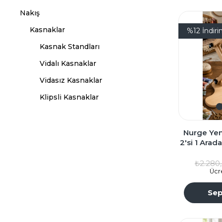
Nakış
Kasnaklar
%12
İndir
Kasnak Standları
Vidalı Kasnaklar
Vidasız Kasnaklar
Klipsli Kasnaklar
Nurge Yen
2'si 1 Arad
Kasnaklar
₺2.280
Ücr
Sep