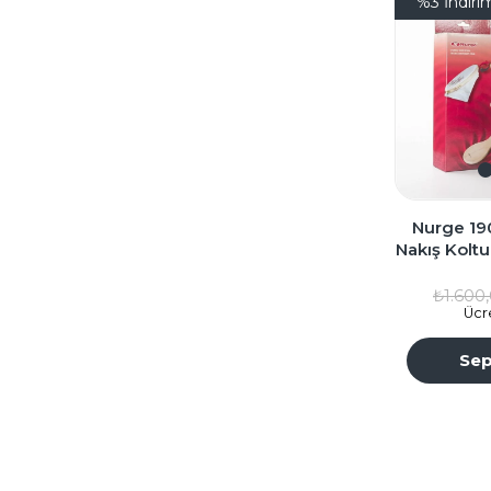
%3
İndiri
Nurge 190
Nakış Koltu
₺1.600
Ücr
Sep