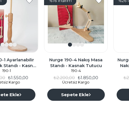
m
%16
İndirim
%26
-1 Ayarlanabilir
Nurge 190-4 Nakış Masa
Nurge
k Standı - Kasnak
Standı - Kasnak Tutucu
Nak
Tutucu
190-1
190-4
,00
₺1.550,00
₺2.200,00
₺1.850,00
₺2
etsiz Kargo
Ücretsiz Kargo
ete Ekle
Sepete Ekle