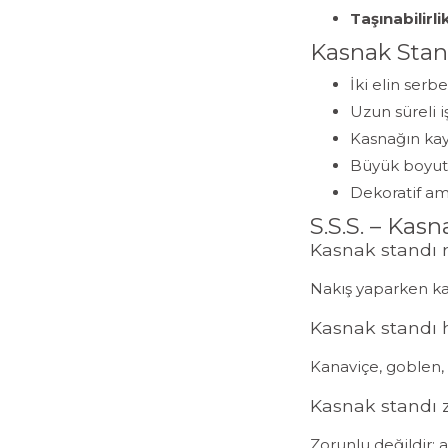
Taşınabilirli
Kasnak Stan
İki elin serbe
Uzun süreli 
Kasnağın kay
Büyük boyutlu
Dekoratif ama
S.S.S. – Kas
Kasnak standı 
Nakış yaparken kas
Kasnak standı h
Kanaviçe, goblen, 
Kasnak standı 
Zorunlu değildir; 