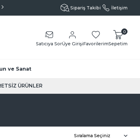
Aynı Gün Kargo - Özenli Paketleme
Sipariş Takibi
İletişim
0
Satıcıya Sor
Üye Girişi
Favorilerim
Sepetim
un ve Sanat
ETSİZ ÜRÜNLER