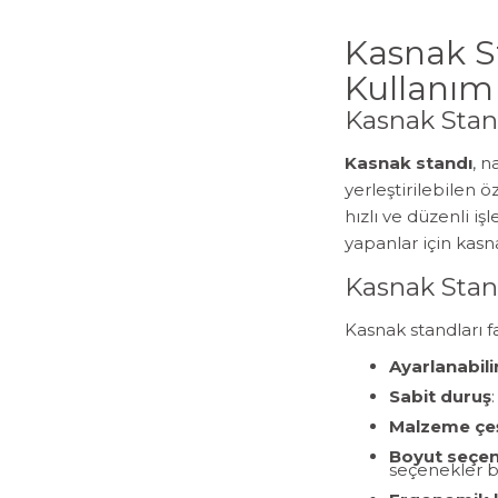
Kasnak St
Kullanım 
Kasnak Stan
Kasnak standı
, 
yerleştirilebilen ö
hızlı ve düzenli iş
yapanlar için kasn
Kasnak Stand
Kasnak standları f
Ayarlanabili
Sabit duruş
Malzeme çeşi
Boyut seçen
seçenekler b