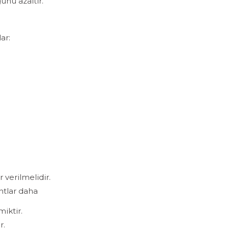
unu azaltır.
ar:
.
 verilmelidir.
ntlar daha
iktir.
r.