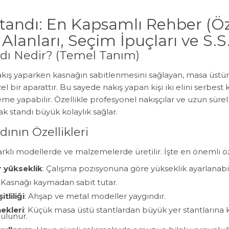
andı: En Kapsamlı Rehber (Özel
Alanları, Seçim İpuçları ve S.S.
dı Nedir? (Temel Tanım)
nakış yaparken kasnağın sabitlenmesini sağlayan, masa üst
zel bir aparattır. Bu sayede nakış yapan kişi iki elini serbest 
leme yapabilir. Özellikle profesyonel nakışçılar ve uzun sürel
ak standı büyük kolaylık sağlar.
ının Özellikleri
arklı modellerde ve malzemelerde üretilir. İşte en önemli öze
r yükseklik
: Çalışma pozisyonuna göre yükseklik ayarlanabil
: Kasnağı kaymadan sabit tutar.
tliliği
: Ahşap ve metal modeller yaygındır.
ekleri
: Küçük masa üstü stantlardan büyük yer stantlarına k
ulunur.