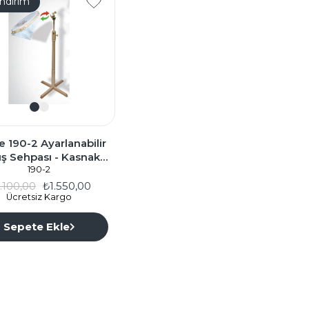
İndirim
 190-2 Ayarlanabilir
ış Sehpası - Kasnak
Tutucu
190-2
.100,00
₺1.550,00
Ücretsiz Kargo
Sepete Ekle