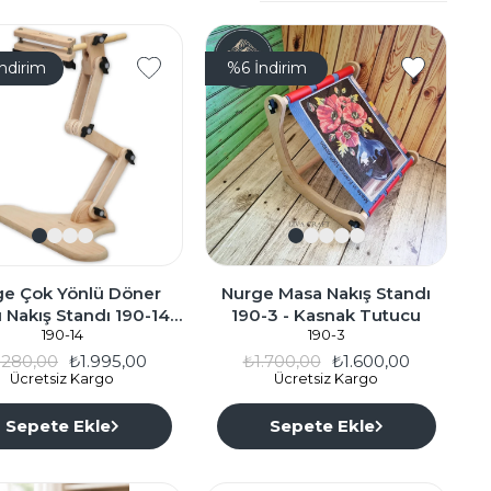
İndirim
%6
İndirim
ge Çok Yönlü Döner
Nurge Masa Nakış Standı
ı Nakış Standı 190-14 -
190-3 - Kasnak Tutucu
Kasnak Tutucu
190-14
190-3
.280,00
₺1.995,00
₺1.700,00
₺1.600,00
Ücretsiz Kargo
Ücretsiz Kargo
Sepete Ekle
Sepete Ekle