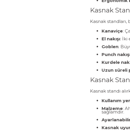
Ergonomik 
Kasnak Stand
Kasnak standları, 
Kanaviçe
: Ç
El nakışı
: İk
Goblen
: Büy
Punch nakış
Kurdele nakı
Uzun süreli 
Kasnak Stand
Kasnak standı alırk
Kullanım yer
Malzeme
: A
sağlamdır.
Ayarlanabilir
Kasnak uy