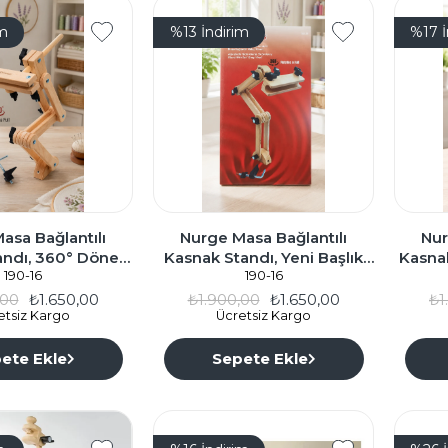
im
%13
İndirim
%17
asa Bağlantılı
Nurge Masa Bağlantılı
Nur
ndı, 360° Döner,
Kasnak Standı, Yeni Başlık
Kasnak
k Tutabilir 190-16
190-16
Boru Kasnaklara Uyumlu
190-16
8-16m
360° Döner 190-26
,00
₺1.650,00
₺1.900,00
₺1.650,00
₺1
etsiz Kargo
Ücretsiz Kargo
ete Ekle
Sepete Ekle