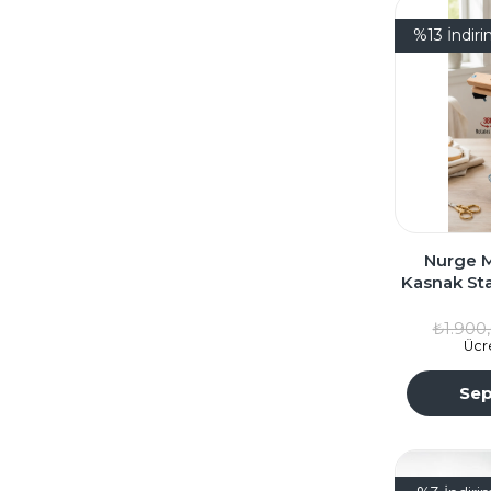
%13
İndir
Nurge M
Kasnak Sta
Kalın Kasna
₺1.900
Ücr
Sep