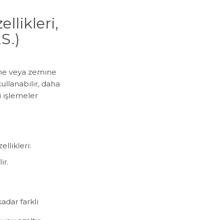
likleri,
S.)
üne veya zemine
kullanabilir, daha
i işlemeler
llikleri:
ir.
adar farklı