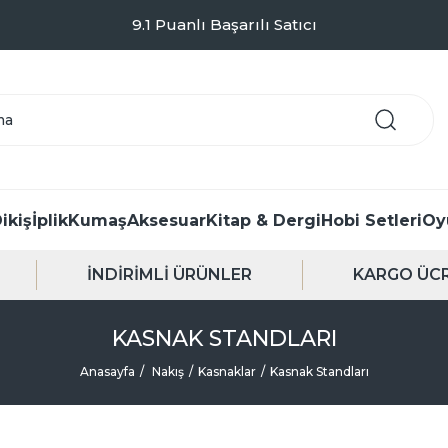
Kargo Sadece 99TL - Kapıda Ödeme Seçeneği
ikiş
İplik
Kumaş
Aksesuar
Kitap & Dergi
Hobi Setleri
Oy
İNDİRİMLİ ÜRÜNLER
KARGO ÜCR
KASNAK STANDLARI
Anasayfa
Nakış
Kasnaklar
Kasnak Standları