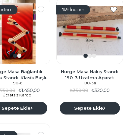
İndirim
%9
İndirim
ge Masa Bağlantılı
Nurge Masa Nakış Standı
 Standı, Klasik Başlık
190-3 Uzatma Aparatı
m Kasnaklara Kadar
190-6
190-3a
Uyumlu 190-6
.750,00
₺1.450,00
₺350,00
₺320,00
Ücretsiz Kargo
Sepete Ekle
Sepete Ekle