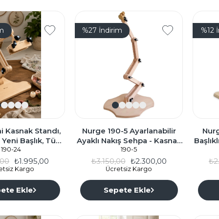
im
%27
İndirim
%12
i Kasnak Standı,
Nurge 190-5 Ayarlanabilir
Nur
a Yeni Başlık, Tüm
Ayaklı Nakış Sehpa - Kasnak
Başlıkl
a Uyumlu 190-24
190-24
Tutucu
190-5
,00
₺1.995,00
₺3.150,00
₺2.300,00
₺2
etsiz Kargo
Ücretsiz Kargo
ete Ekle
Sepete Ekle