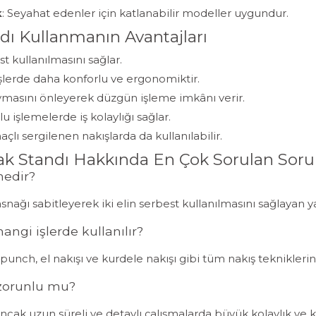
k
: Seyahat edenler için katlanabilir modeller uygundur.
dı Kullanmanın Avantajları
st kullanılmasını sağlar.
işlerde daha konforlu ve ergonomiktir.
masını önleyerek düzgün işleme imkânı verir.
 işlemelerde iş kolaylığı sağlar.
çlı sergilenen nakışlarda da kullanılabilir.
nak Standı Hakkında En Çok Sorulan Soru
nedir?
nağı sabitleyerek iki elin serbest kullanılmasını sağlayan ya
angi işlerde kullanılır?
punch, el nakışı ve kurdele nakışı gibi tüm nakış tekniklerind
zorunlu mu?
ancak uzun süreli ve detaylı çalışmalarda büyük kolaylık ve k