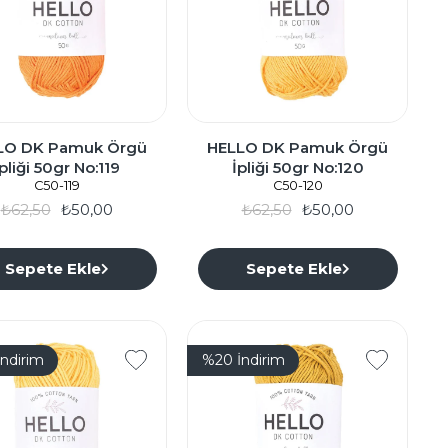
LO DK Pamuk Örgü
HELLO DK Pamuk Örgü
İpliği 50gr No:119
İpliği 50gr No:120
C50-119
C50-120
₺62,50
₺50,00
₺62,50
₺50,00
Sepete Ekle
Sepete Ekle
İndirim
%20
İndirim