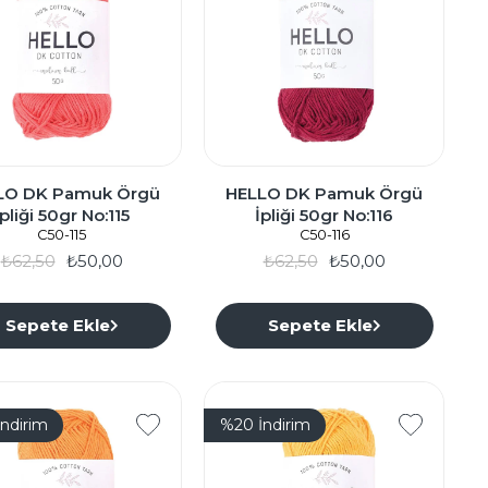
LO DK Pamuk Örgü
HELLO DK Pamuk Örgü
İpliği 50gr No:115
İpliği 50gr No:116
C50-115
C50-116
₺62,50
₺50,00
₺62,50
₺50,00
Sepete Ekle
Sepete Ekle
İndirim
%20
İndirim