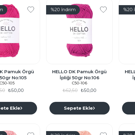
im
%20
İndirim
%20
K Pamuk Örgü
HELLO DK Pamuk Örgü
HEL
i 50gr No:105
İpliği 50gr No:106
İ
C50-105
C50-106
50
₺50,00
₺62,50
₺50,00
ete Ekle
Sepete Ekle