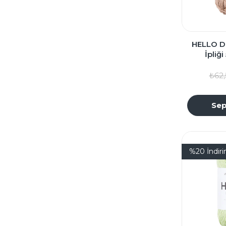
HELLO D
İpliğ
₺62,
Sep
%20
İndir