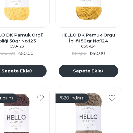
LO DK Pamuk Örgü
HELLO DK Pamuk Örgü
pliği 50gr No:123
İpliği 50gr No:124
C50-123
C50-124
₺62,50
₺50,00
₺62,50
₺50,00
Sepete Ekle
Sepete Ekle
İndirim
%20
İndirim