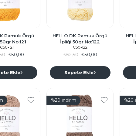
K Pamuk Örgü
HELLO DK Pamuk Örgü
HEL
i 50gr No:121
İpliği 50gr No:122
İ
C50-121
C50-122
50
₺50,00
₺62,50
₺50,00
ete Ekle
Sepete Ekle
im
%20
İndirim
%20