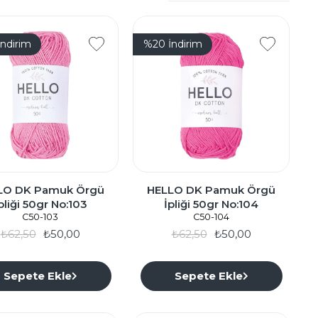
İndirim
%20
İndirim
LO DK Pamuk Örgü
HELLO DK Pamuk Örgü
pliği 50gr No:103
İpliği 50gr No:104
C50-103
C50-104
₺62,50
₺50,00
₺62,50
₺50,00
Sepete Ekle
Sepete Ekle