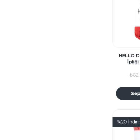
HELLO D
İpliğ
₺62,
Sep
%20
İndir