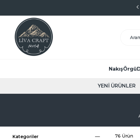
9.1 Puanlı Başarılı Satıcı
Nakış
Örgü
D
YENİ ÜRÜNLER
76 Ürün
Kategoriler