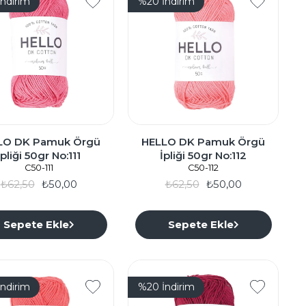
İndirim
%20
İndirim
LO DK Pamuk Örgü
HELLO DK Pamuk Örgü
İpliği 50gr No:111
İpliği 50gr No:112
C50-111
C50-112
₺62,50
₺50,00
₺62,50
₺50,00
Sepete Ekle
Sepete Ekle
İndirim
%20
İndirim