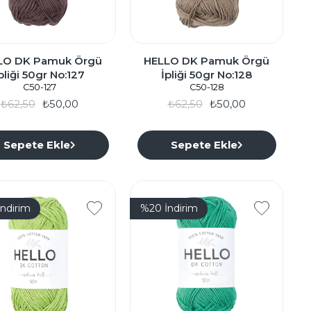
LO DK Pamuk Örgü
HELLO DK Pamuk Örgü
pliği 50gr No:127
İpliği 50gr No:128
C50-127
C50-128
₺62,50
₺50,00
₺62,50
₺50,00
Sepete Ekle
Sepete Ekle
İndirim
%20
İndirim