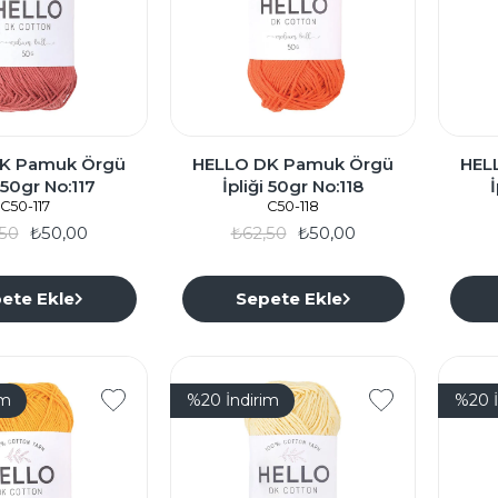
K Pamuk Örgü
HELLO DK Pamuk Örgü
HEL
i 50gr No:117
İpliği 50gr No:118
C50-117
C50-118
50
₺50,00
₺62,50
₺50,00
ete Ekle
Sepete Ekle
im
%20
İndirim
%20