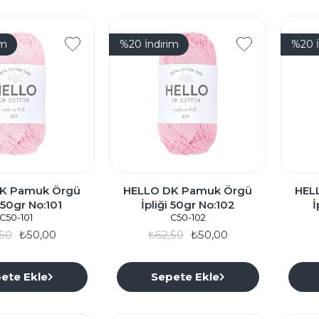
im
%20
İndirim
%20
K Pamuk Örgü
HELLO DK Pamuk Örgü
HEL
i 50gr No:101
İpliği 50gr No:102
İ
C50-101
C50-102
50
₺50,00
₺62,50
₺50,00
ete Ekle
Sepete Ekle