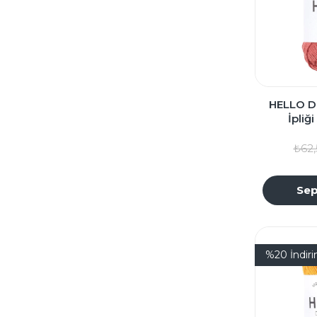
HELLO D
İpliğ
₺62,
Sep
%20
İndir