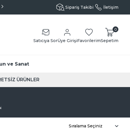
Aynı Gün Kargo - Özenli Paketleme
Sipariş Takibi
İletişim
0
Satıcıya Sor
Üye Girişi
Favorilerim
Sepetim
un ve Sanat
ETSİZ ÜRÜNLER
i