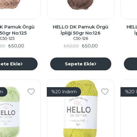
K Pamuk Örgü
HELLO DK Pamuk Örgü
HEL
i 50gr No:125
İpliği 50gr No:126
İ
C50-125
C50-126
50
₺50,00
₺62,50
₺50,00
ete Ekle
Sepete Ekle
im
%20
İndirim
%20