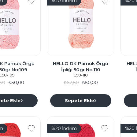
im
%20
İndirim
%20
K Pamuk Örgü
HELLO DK Pamuk Örgü
HEL
i 50gr No:109
İpliği 50gr No:110
C50-109
C50-110
50
₺50,00
₺62,50
₺50,00
ete Ekle
Sepete Ekle
im
%20
İndirim
%20