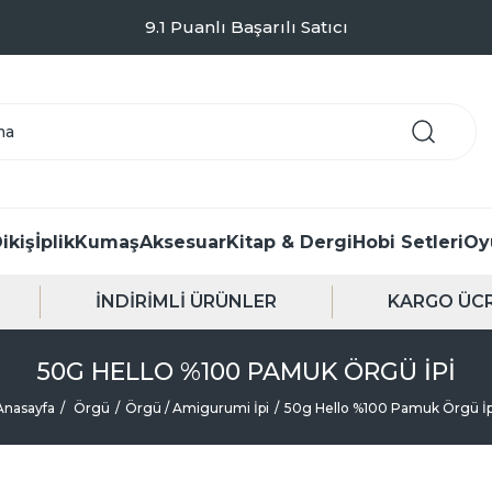
Kargo Sadece 99TL - Kapıda Ödeme Seçeneği
ikiş
İplik
Kumaş
Aksesuar
Kitap & Dergi
Hobi Setleri
Oy
İNDİRİMLİ ÜRÜNLER
KARGO ÜCR
50G HELLO %100 PAMUK ÖRGÜ İPI
Anasayfa
Örgü
Örgü / Amigurumi İpi
50g Hello %100 Pamuk Örgü İp