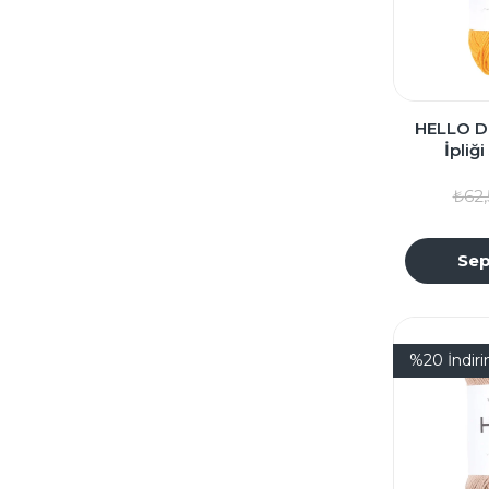
HELLO D
İpliğ
₺62,
Sep
%20
İndir