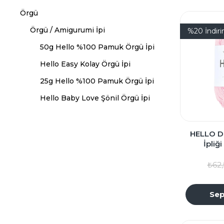
Örgü
Örgü / Amigurumi İpi
%20
İndir
50g Hello %100 Pamuk Örgü İpi
Hello Easy Kolay Örgü İpi
25g Hello %100 Pamuk Örgü İpi
Hello Baby Love Şönil Örgü İpi
HELLO D
İpliğ
₺62,
Sep