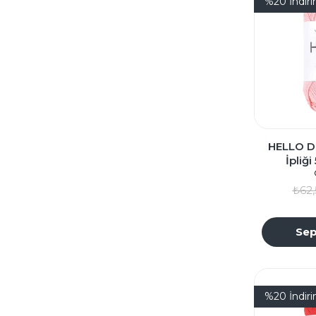
%20
İndir
HELLO D
İpliğ
₺62,
Sep
%20
İndir