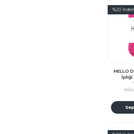
%20
İndir
HELLO D
İpliğ
₺62,
Sep