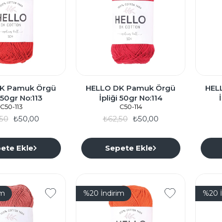
K Pamuk Örgü
HELLO DK Pamuk Örgü
HEL
i 50gr No:113
İpliği 50gr No:114
C50-113
C50-114
50
₺50,00
₺62,50
₺50,00
ete Ekle
Sepete Ekle
im
%20
İndirim
%20