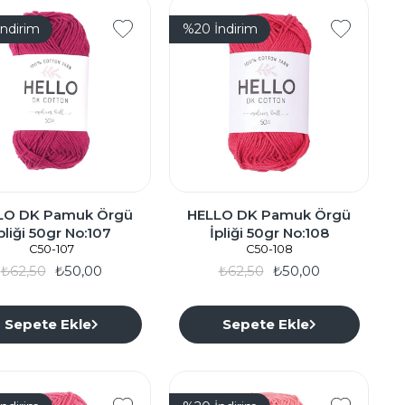
İndirim
%20
İndirim
LO DK Pamuk Örgü
HELLO DK Pamuk Örgü
pliği 50gr No:107
İpliği 50gr No:108
C50-107
C50-108
₺62,50
₺50,00
₺62,50
₺50,00
Sepete Ekle
Sepete Ekle