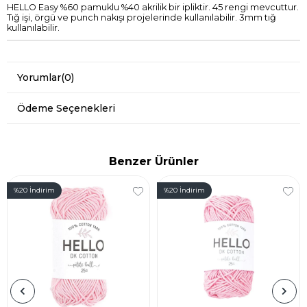
HELLO Easy %60 pamuklu %40 akrilik bir ipliktir. 45 rengi mevcuttur.
Tığ işi, örgü ve punch nakışı projelerinde kullanılabilir. 3mm tığ
kullanılabilir.
Yorumlar
(0)
Ödeme Seçenekleri
Benzer Ürünler
%20
İndirim
%20
İndirim