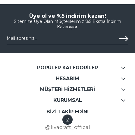
Üye ol ve %5 indirim kazan!
Sitemize Üye Olan Müşterilerimiz %5 Ekstra İndirim
Kazanıyor!
POPÜLER KATEGORİLER
HESABIM
MÜŞTERİ HİZMETLERİ
KURUMSAL
BİZİ TAKİP EDİN!
@livacraft_offical