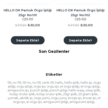
HELLO DK Pamuk Örgü İpliği
HELLO DK Pamuk Örgü İpliği
25gr No:101
25gr No:102
C25-101
C25-102
₺37,50
₺30,00
₺37,50
₺30,00
Sepete Ekle
Sepete Ekle
Son Gezilenler
Etiketler
151
no 151
151 no
no:151
renk 151
hello
hello iplik
hello ip
örgü
,
,
,
,
,
,
,
,
ipliği
orgu ipligi
örgü ipi
orgu ipi
el örgü ipliği
el orgu ipligi
,
,
,
,
,
,
amigurumi ipi
punch ipliği
punch ipligi
hello easy
easy iplik
,
,
,
,
,
kolay örülür iplik
kolay orulur iplik
25gr iplik
25 gram iplik
,
,
,
,
yumak
akrilik ip
örgü yünü
orgu yunu
kroşe ipi
krose ipi
el
,
,
,
,
,
,
örgü ipi
el orgu ipi
amigurumi ipliği
amigurumi ipligi
,
,
,
,