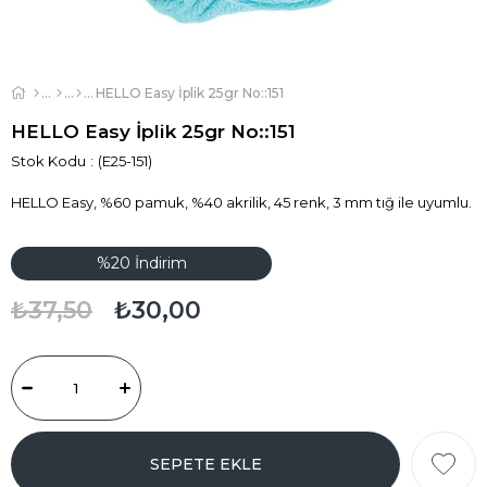
HELLO Easy İplik 25gr No::151
HELLO Easy İplik 25gr No::151
Stok Kodu
(E25-151)
HELLO Easy, %60 pamuk, %40 akrilik, 45 renk, 3 mm tığ ile uyumlu.
%
20
İndirim
₺37,50
₺30,00