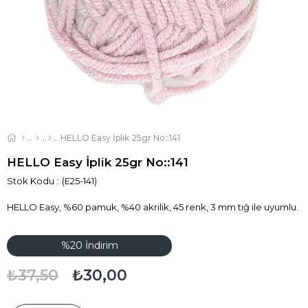
HELLO Easy İplik 25gr No::141
HELLO Easy İplik 25gr No::141
Stok Kodu
(E25-141)
HELLO Easy, %60 pamuk, %40 akrilik, 45 renk, 3 mm tığ ile uyumlu.
%
20
İndirim
₺37,50
₺30,00