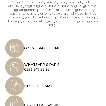
141
no 141
141 no
no:141
renk 141
hello
hello iplik
hello ip
,
,
,
,
,
,
,
,
örgü ipliği
orgu ipligi
örgü ipi
orgu ipi
el örgü ipliği
el orgu
,
,
,
,
,
ipligi
amigurumi ipi
punch ipliği
punch ipligi
hello easy
,
,
,
,
,
easy iplik
kolay örülür iplik
kolay orulur iplik
25gr iplik
25
,
,
,
,
gram iplik
yumak
akrilik ip
örgü yünü
orgu yunu
kroşe ipi
,
,
,
,
,
,
krose ipi
el örgü ipi
el orgu ipi
amigurumi ipliği
amigurumi
,
,
,
,
ipligi
,
ÖZENLİ PAKETLEME
WHATSAPP SİPARİŞ
0553 847 58 92
HIZLI TESLİMAT
GÜVENLİ ALIŞVERİŞ