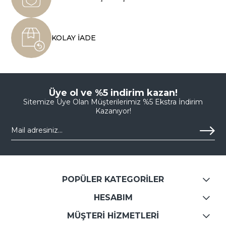
KOLAY İADE
Üye ol ve %5 indirim kazan!
Sitemize Üye Olan Müşterilerimiz %5 Ekstra İndirim
Kazanıyor!
POPÜLER KATEGORİLER
HESABIM
MÜŞTERİ HİZMETLERİ