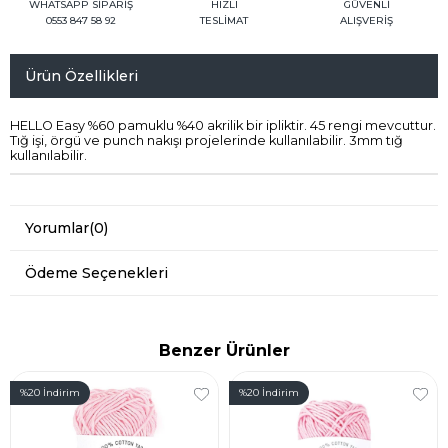
WHATSAPP SİPARİŞ
HIZLI
GÜVENLİ
0553 847 58 92
TESLİMAT
ALIŞVERİŞ
Ürün Özellikleri
HELLO Easy %60 pamuklu %40 akrilik bir ipliktir. 45 rengi mevcuttur.
Tığ işi, örgü ve punch nakışı projelerinde kullanılabilir. 3mm tığ
kullanılabilir.
Yorumlar
(0)
Ödeme Seçenekleri
Benzer Ürünler
%20
İndirim
%20
İndirim