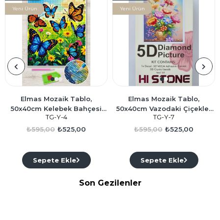
Yeni Ürün
Yeni Ürün
Elmas Mozaik Tablo,
Elmas Mozaik Tablo,
50x40cm Kelebek Bahçesi
50x40cm Vazodaki Çiçekler
TG-Y-4
TG-Y-7
Boncuk Yapıştırma Kiti
Boncuk Yapıştırma Kiti
₺595,00
₺525,00
₺595,00
₺525,00
Sepete Ekle
Sepete Ekle
Son Gezilenler