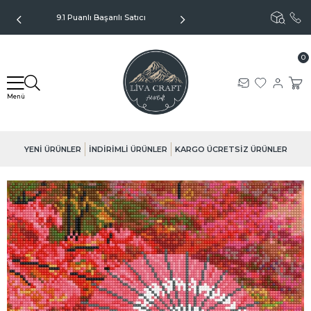
9.1 Puanlı Başarılı Satıcı
Kargo Sadece 99TL - Kapıda
Ödeme Seçeneği
0
YENİ ÜRÜNLER
İNDİRİMLİ ÜRÜNLER
KARGO ÜCRETSİZ ÜRÜNLER