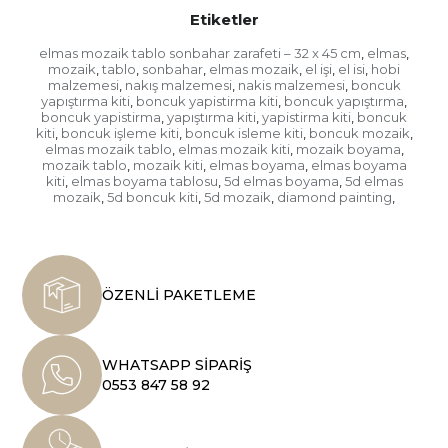
Etiketler
elmas mozaik tablo sonbahar zarafeti – 32 x 45 cm
elmas
,
,
mozaik
tablo
sonbahar
elmas mozaik
el işi
el isi
hobi
,
,
,
,
,
,
malzemesi
nakış malzemesi
nakis malzemesi
boncuk
,
,
,
yapıştırma kiti
boncuk yapistirma kiti
boncuk yapıştırma
,
,
,
boncuk yapistirma
yapıştırma kiti
yapistirma kiti
boncuk
,
,
,
kiti
boncuk işleme kiti
boncuk isleme kiti
boncuk mozaik
,
,
,
,
elmas mozaik tablo
elmas mozaik kiti
mozaik boyama
,
,
,
mozaik tablo
mozaik kiti
elmas boyama
elmas boyama
,
,
,
kiti
elmas boyama tablosu
5d elmas boyama
5d elmas
,
,
,
mozaik
5d boncuk kiti
5d mozaik
diamond painting
,
,
,
,
ÖZENLİ PAKETLEME
WHATSAPP SİPARİŞ
0553 847 58 92