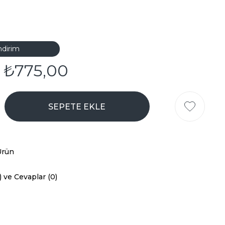
ndirim
₺775,00
Ürün
) ve Cevaplar (0)