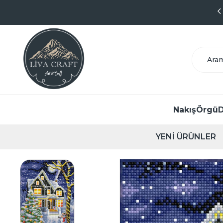
9.1 Puanlı Başarılı Satıcı
Nakış
Örgü
D
YENİ ÜRÜNLER