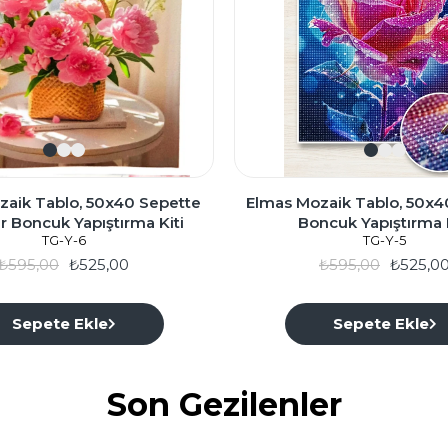
zaik Tablo, 50x40 Sepette
Elmas Mozaik Tablo, 50x4
r Boncuk Yapıştırma Kiti
Boncuk Yapıştırma K
TG-Y-6
TG-Y-5
₺595,00
₺525,00
₺595,00
₺525,0
Sepete Ekle
Sepete Ekle
Son Gezilenler