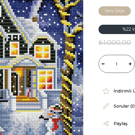
Yeni Ürün
%
22
İ
₺1.000,00
İndirimli 
Sorular (0
Paylaş