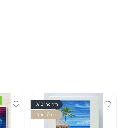
%12
İndirim
Yeni Ürün