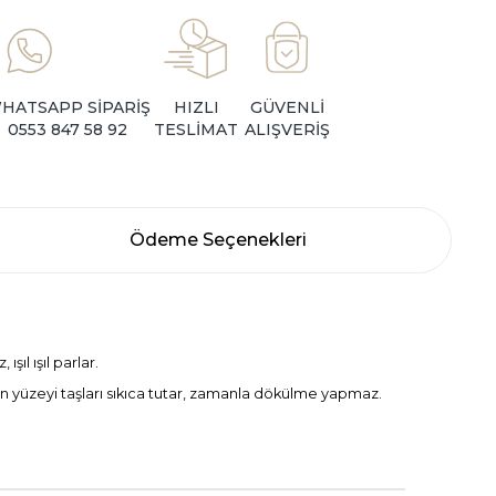
HATSAPP SİPARİŞ
HIZLI
GÜVENLİ
0553 847 58 92
TESLİMAT
ALIŞVERİŞ
Ödeme Seçenekleri
ıl ışıl parlar.
an yüzeyi taşları sıkıca tutar, zamanla dökülme yapmaz.