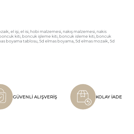
zaik
el işi
el isi
hobi malzemesi
nakış malzemesi
nakis
,
,
,
,
,
boncuk kiti
boncuk işleme kiti
boncuk isleme kiti
boncuk
,
,
,
mas boyama tablosu
5d elmas boyama
5d elmas mozaik
5d
,
,
,
GÜVENLİ ALIŞVERİŞ
KOLAY İADE