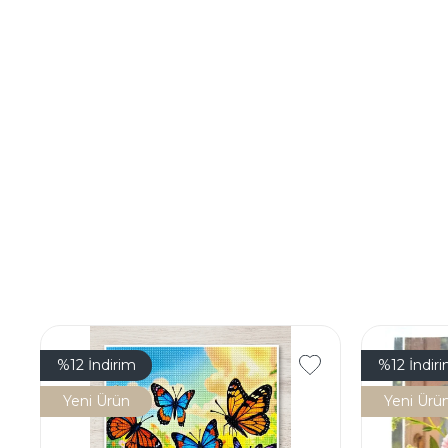
%12
İndirim
%12
İndir
Yeni Ürün
Yeni Ürü