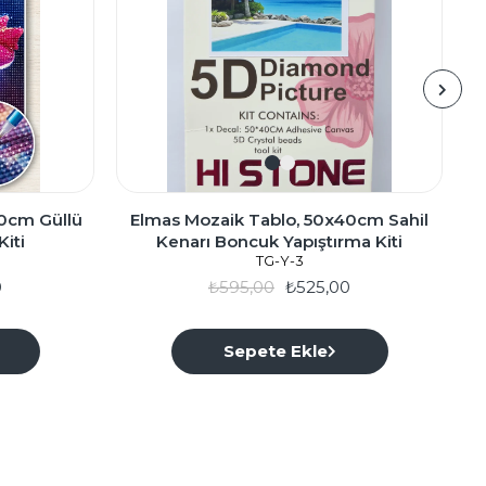
0cm Güllü
Elmas Mozaik Tablo, 50x40cm Sahil
E
iti
Kenarı Boncuk Yapıştırma Kiti
TG-Y-3
0
₺595,00
₺525,00
Sepete Ekle