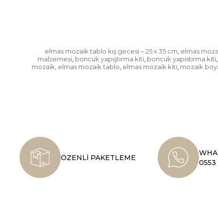
elmas mozaik tablo kış gecesi – 25 x 35 cm
elmas mozai
,
malzemesi
boncuk yapıştırma kiti
boncuk yapistirma kiti
,
,
,
mozaik
elmas mozaik tablo
elmas mozaik kiti
mozaik bo
,
,
,
WHAT
ÖZENLİ PAKETLEME
0553 