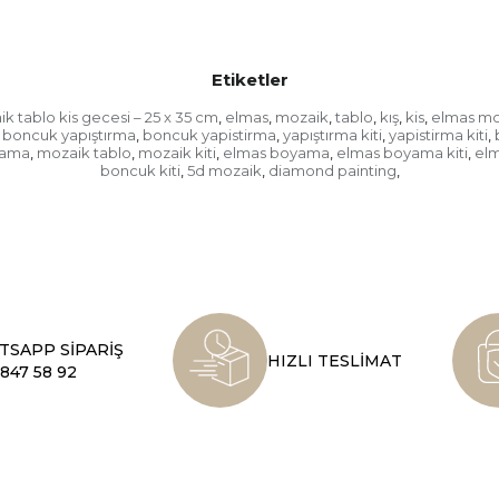
Etiketler
k tablo kis gecesi – 25 x 35 cm
elmas
mozaik
tablo
kış
kis
elmas mo
,
,
,
,
,
,
boncuk yapıştırma
boncuk yapistirma
yapıştırma kiti
yapistirma kiti
,
,
,
,
yama
mozaik tablo
mozaik kiti
elmas boyama
elmas boyama kiti
el
,
,
,
,
,
boncuk kiti
5d mozaik
diamond painting
,
,
,
SAPP SİPARİŞ
HIZLI TESLİMAT
847 58 92