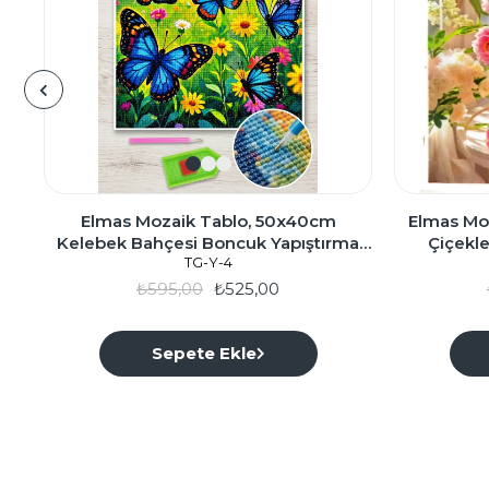
Elmas Mozaik Tablo, 50x40cm
Elmas Mo
Kelebek Bahçesi Boncuk Yapıştırma
Çiçekle
TG-Y-4
Kiti
₺595,00
₺525,00
Sepete Ekle