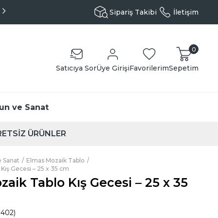
Aynı Gün Kargo - Özenli Paketleme
Sipariş Takibi
İletişim
0
Satıcıya Sor
Üye Girişi
Favorilerim
Sepetim
un ve Sanat
ETSİZ ÜRÜNLER
 Sanat
Elmas Mozaik Tablo
Kış Gecesi – 25 x 35 cm
aik Tablo Kış Gecesi – 25 x 35
.402)