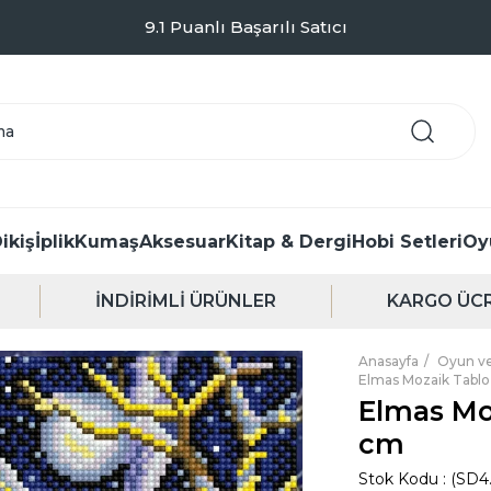
Kargo Sadece 99TL - Kapıda Ödeme Seçeneği
ikiş
İplik
Kumaş
Aksesuar
Kitap & Dergi
Hobi Setleri
Oy
İNDİRİMLİ ÜRÜNLER
KARGO ÜCR
Anasayfa
Oyun ve
Elmas Mozaik Tablo 
Elmas Moz
cm
Stok Kodu
(SD4