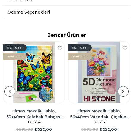
Ödeme Seçenekleri
Benzer Ürünler
%12
İndirim
%12
İndirim
Yeni Ürün
Yeni Ürün
Elmas Mozaik Tablo,
Elmas Mozaik Tablo,
50x40cm Kelebek Bahçesi
50x40cm Vazodaki Çiçekler
TG-Y-4
TG-Y-7
Boncuk Yapıştırma Kiti
Boncuk Yapıştırma Kiti
₺595,00
₺525,00
₺595,00
₺525,00