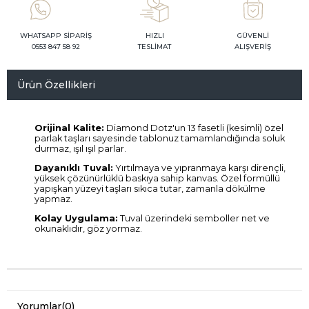
WHATSAPP SİPARİŞ
HIZLI
GÜVENLİ
0553 847 58 92
TESLİMAT
ALIŞVERİŞ
Ürün Özellikleri
Orijinal Kalite:
Diamond Dotz'un 13 fasetli (kesimli) özel
parlak taşları sayesinde tablonuz tamamlandığında soluk
durmaz, ışıl ışıl parlar.
Dayanıklı Tuval:
Yırtılmaya ve yıpranmaya karşı dirençli,
yüksek çözünürlüklü baskıya sahip kanvas. Özel formüllü
yapışkan yüzeyi taşları sıkıca tutar, zamanla dökülme
yapmaz.
Kolay Uygulama:
Tuval üzerindeki semboller net ve
okunaklıdır, göz yormaz.
Yorumlar
(0)