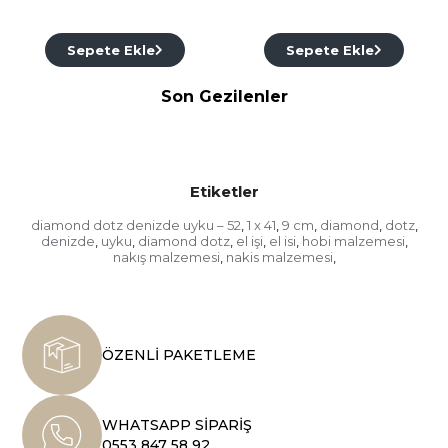
Sepete Ekle
Sepete Ekle
Son Gezilenler
Etiketler
diamond dotz denizde uyku – 52
1 x 41
9 cm
diamond
dotz
,
,
,
,
,
denizde
uyku
diamond dotz
el işi
el isi
hobi malzemesi
,
,
,
,
,
,
nakış malzemesi
nakis malzemesi
,
,
ÖZENLİ PAKETLEME
WHATSAPP SİPARİŞ
0553 847 58 92