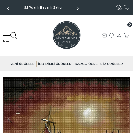
9.1 Puanlı Başarılı Satıcı
Kargo Sadece 99TL - Kapıda
Ödeme Seçeneği
0
YENİ ÜRÜNLER
İNDİRİMLİ ÜRÜNLER
KARGO ÜCRETSİZ ÜRÜNLER