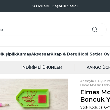
Kargo Sadece 99TL - Kapıda Ödeme Seçeneği
ikiş
İplik
Kumaş
Aksesuar
Kitap & Dergi
Hobi Setleri
Oy
İNDİRİMLİ ÜRÜNLER
KARGO ÜCR
Anasayfa
Oyun ve
Elmas Mozaik Tablo 
Elmas Mo
Boncuk Ya
Stok Kodu
(TG-Y