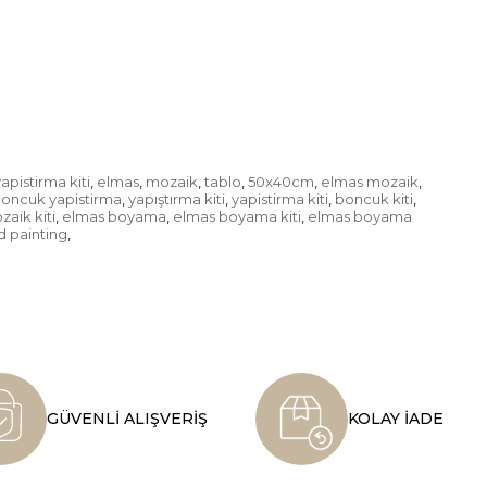
pistirma kiti
elmas
mozaik
tablo
50x40cm
elmas mozaik
,
,
,
,
,
,
oncuk yapistirma
yapıştırma kiti
yapistirma kiti
boncuk kiti
,
,
,
,
zaik kiti
elmas boyama
elmas boyama kiti
elmas boyama
,
,
,
 painting
,
GÜVENLİ ALIŞVERİŞ
KOLAY İADE