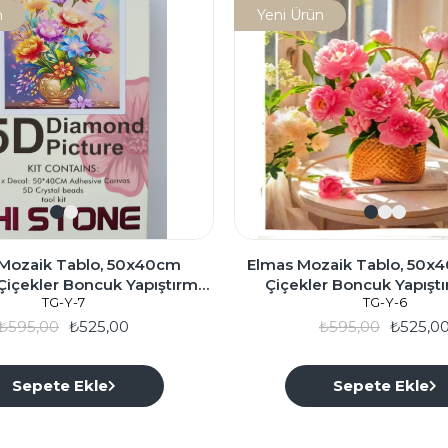
n
Yeni Ürün
Mozaik Tablo, 50x40cm
Elmas Mozaik Tablo, 50x4
Çiçekler Boncuk Yapıştırma
Çiçekler Boncuk Yapıştı
TG-Y-7
Kiti
TG-Y-6
₺595,00
₺525,00
₺595,00
₺525,0
Sepete Ekle
Sepete Ekle