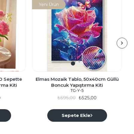
Yeni Ürün
0 Sepette
Elmas Mozaik Tablo, 50x40cm Güllü
rma Kiti
Boncuk Yapıştırma Kiti
TG-Y-5
0
₺595,00
₺525,00
Sepete Ekle