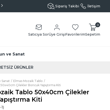
Aynı Gün Kargo - Özenli Paketleme
Sipariş Takibi
İletişim
0
Satıcıya Sor
Üye Girişi
Favorilerim
Sepetim
un ve Sanat
ETSİZ ÜRÜNLER
 Sanat
Elmas Mozaik Tablo
50x40cm Çilekler Boncuk Yapıştırma Kiti
zaik Tablo 50x40cm Çilekler
pıştırma Kiti
-1)