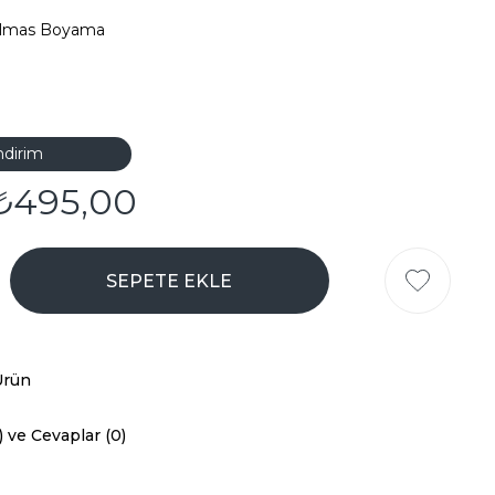
Elmas Boyama
ndirim
₺495,00
Ürün
) ve Cevaplar (0)