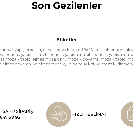
Son Gezilenler
Etiketler
oncuk yapıştırma kiti
elmas mozaik tablo 50x40cm cilekler boncuk ya
,
si
boncuk yapıştırma kiti
boncuk yapistirma kiti
boncuk yapıştırma
b
,
,
,
,
as mozaik tablo
elmas mozaik kiti
mozaik boyama
mozaik tablo
mo
,
,
,
,
d elmas boyama
5d elmas mozaik
5d boncuk kiti
5d mozaik
diamond
,
,
,
,
SAPP SİPARİŞ
HIZLI TESLİMAT
847 58 92