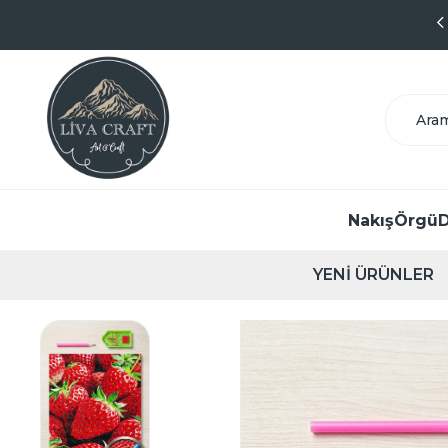
9.1 Puanlı Başarılı Satıcı
Nakış
Örgü
D
YENİ ÜRÜNLER