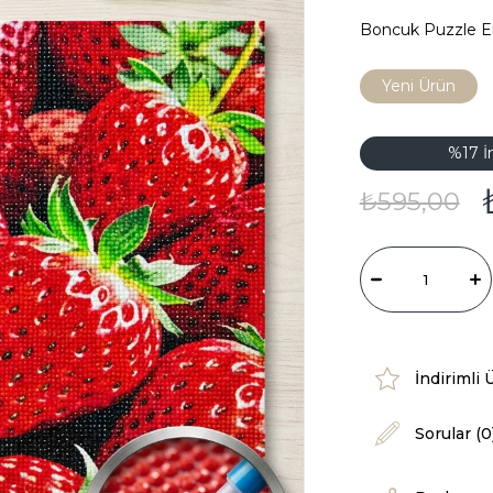
Boncuk Puzzle 
Yeni Ürün
%
17
İ
₺595,00
İndirimli 
Sorular (0