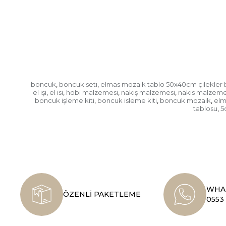
boncuk
boncuk seti
elmas mozaik tablo 50x40cm çilekler b
,
,
el işi
el isi
hobi malzemesi
nakış malzemesi
nakis malzeme
,
,
,
,
boncuk işleme kiti
boncuk isleme kiti
boncuk mozaik
elm
,
,
,
tablosu
5
,
WHAT
ÖZENLİ PAKETLEME
0553 