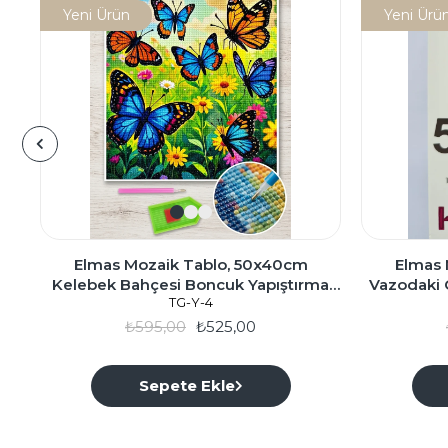
Yeni Ürün
Yeni Ürü
Elmas Mozaik Tablo, 50x40cm
Elmas 
Kelebek Bahçesi Boncuk Yapıştırma
Vazodaki 
TG-Y-4
Kiti
₺595,00
₺525,00
Sepete Ekle