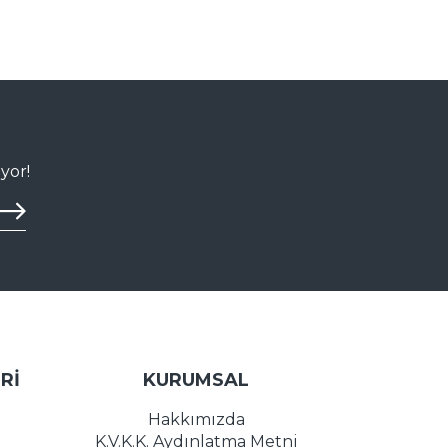
yor!
Rİ
KURUMSAL
Hakkımızda
K.V.K.K. Aydınlatma Metni