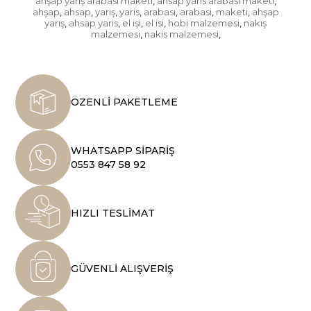
ahşap yarış arabası maketi
ahsap yaris arabasi maketi
,
,
ahşap
ahsap
yarış
yaris
arabası
arabasi
maketi
ahşap
,
,
,
,
,
,
,
yarış
ahsap yaris
el işi
el isi
hobi malzemesi
nakış
,
,
,
,
,
malzemesi
nakis malzemesi
,
,
ÖZENLİ PAKETLEME
WHATSAPP SİPARİŞ
0553 847 58 92
HIZLI TESLİMAT
GÜVENLİ ALIŞVERİŞ