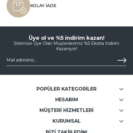
KOLAY İADE
Üye ol ve %5 indirim kazan!
Sitemize Üye Olan Müşterilerimiz %5 Ekstra İndirim
Kazanıyor!
POPÜLER KATEGORİLER
HESABIM
MÜŞTERİ HİZMETLERİ
KURUMSAL
BİZİ TAKİP EDİN!