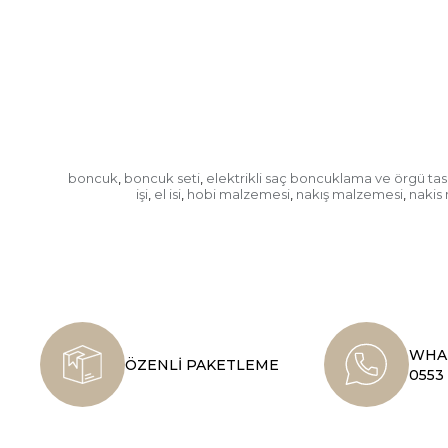
boncuk
boncuk seti
elektrikli saç boncuklama ve örgü tas
,
,
işi
el isi
hobi malzemesi
nakış malzemesi
nakis
,
,
,
,
WHAT
ÖZENLİ PAKETLEME
0553 