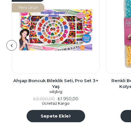
Yeni Ürün
Ahşap Boncuk Bileklik Seti, Pro Set 3+
Renkli B
Yaş
Kolye
wbjbig
₺2.200,00
₺1.950,00
Ücretsiz Kargo
Sepete Ekle