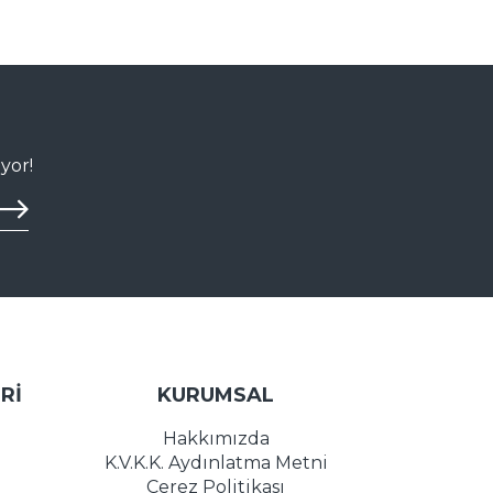
yor!
Rİ
KURUMSAL
Hakkımızda
K.V.K.K. Aydınlatma Metni
Çerez Politikası