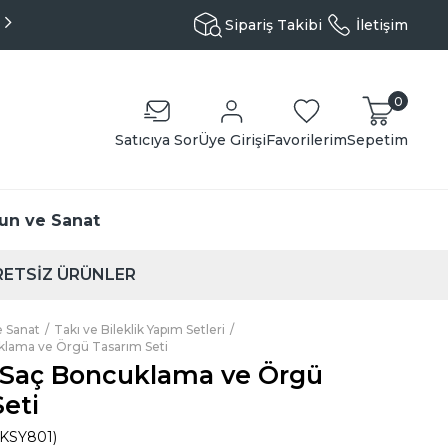
Aynı Gün Kargo - Özenli Paketleme
Sipariş Takibi
İletişim
0
Satıcıya Sor
Üye Girişi
Favorilerim
Sepetim
un ve Sanat
ETSİZ ÜRÜNLER
 Sanat
Takı ve Bileklik Yapım Setleri
uklama ve Örgü Tasarım Seti
i Saç Boncuklama ve Örgü
eti
 KSY801)