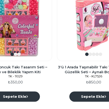
oncuk Takı Tasarım Seti –
3'ü 1 Arada Taşınabilir Tak
 ve Bileklik Yapım Kiti
Güzellik Seti – Aynalı 
TK - 11029
Aksesuar Kiti
TK - KL7526
₺350,00
₺850,00
Sepete Ekle
Sepete Ekle