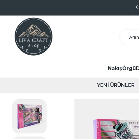
9.1 Puanlı Başarılı Satıcı
Nakış
Örgü
D
YENİ ÜRÜNLER