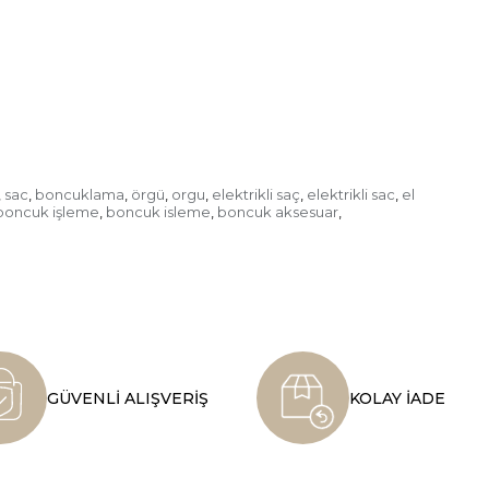
sac
boncuklama
örgü
orgu
elektrikli saç
elektrikli sac
el
,
,
,
,
,
,
,
boncuk işleme
boncuk isleme
boncuk aksesuar
,
,
,
GÜVENLİ ALIŞVERİŞ
KOLAY İADE