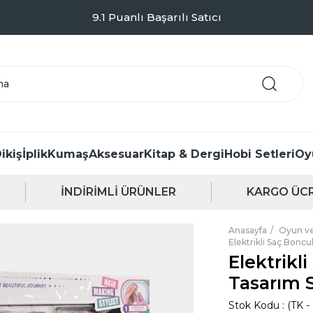
Kargo Sadece 99TL - Kapıda Ödeme Seçeneği
ikiş
İplik
Kumaş
Aksesuar
Kitap & Dergi
Hobi Setleri
Oy
İNDİRİMLİ ÜRÜNLER
KARGO ÜCR
Anasayfa
Oyun ve
Elektrikli Saç Bonc
Elektrikl
Tasarım S
Stok Kodu
(TK -