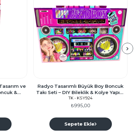
ı Tasarım ve
Radyo Tasarımlı Büyük Boy Boncuk
Boncuk &
Takı Seti – DIY Bileklik & Kolye Yapım
B
TK - KSY924
Kutusu
₺995,00
Sepete Ekle