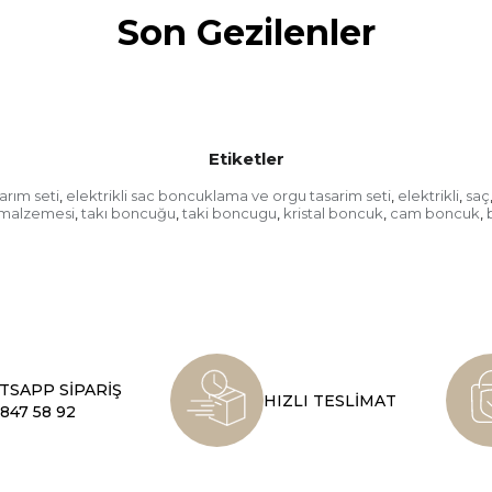
Son Gezilenler
Etiketler
arım seti
elektrikli sac boncuklama ve orgu tasarim seti
elektrikli
saç
,
,
,
 malzemesi
takı boncuğu
taki boncugu
kristal boncuk
cam boncuk
,
,
,
,
,
SAPP SİPARİŞ
HIZLI TESLİMAT
847 58 92