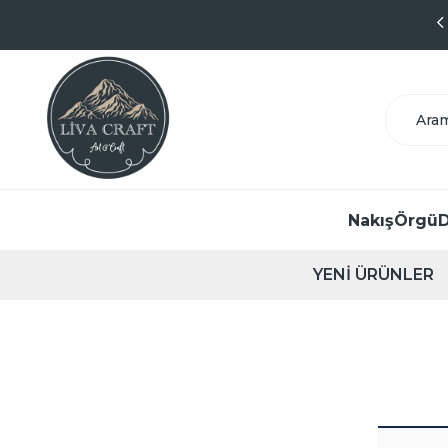
Kolay İade & Değişim
Nakış
Örgü
D
YENİ ÜRÜNLER