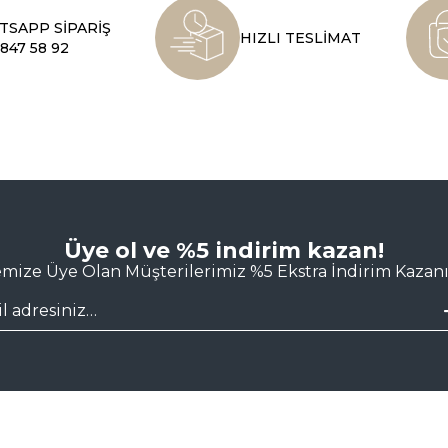
SAPP SİPARİŞ
HIZLI TESLİMAT
847 58 92
Üye ol ve %5 indirim kazan!
emize Üye Olan Müşterilerimiz %5 Ekstra İndirim Kazanı