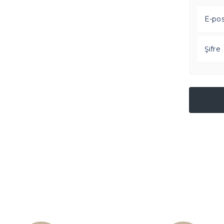
E-po
Şifre