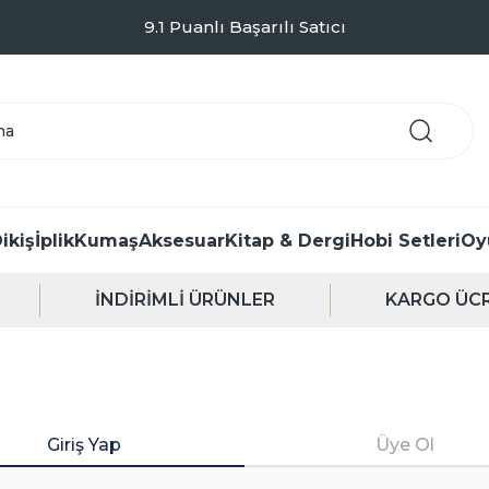
9.1 Puanlı Başarılı Satıcı
ikiş
İplik
Kumaş
Aksesuar
Kitap & Dergi
Hobi Setleri
Oy
İNDİRİMLİ ÜRÜNLER
KARGO ÜCR
Giriş Yap
Üye Ol