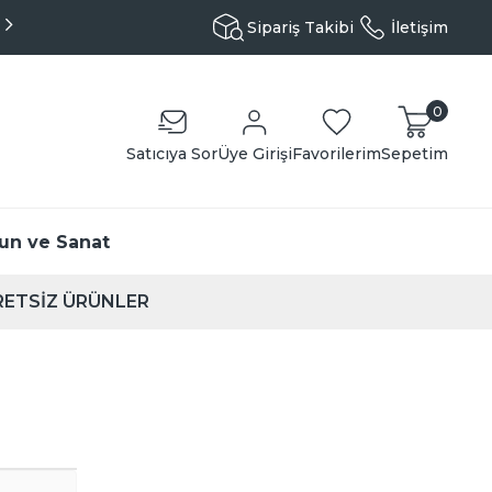
Kargo Sadece 99TL - Kapıda Ödeme Seçeneği
Sipariş Takibi
İletişim
0
Satıcıya Sor
Üye Girişi
Favorilerim
Sepetim
un ve Sanat
ETSİZ ÜRÜNLER